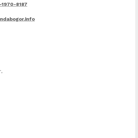
-1970-8187
ndabogor.info
l
are
r
,