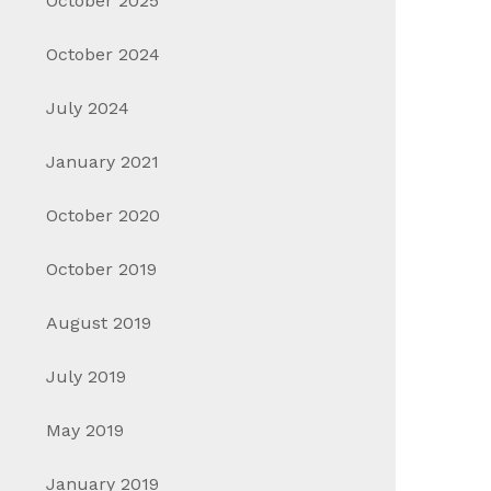
October 2025
October 2024
July 2024
January 2021
October 2020
Awal Tahun 2021, Honda Ajak
Promo 
October 2019
Konsumen Berolahraga Sambil
Bogor
Tawarkan Program Penjualan
October 
August 2019
“Sehat Bersama Honda”
Promo P
January 20, 2021
in
Event & Promo
July 2019
Special 
Jakarta, 7 Januari 2021 – Memasuki awal
May 2019
tahun 2021, Honda …
January 2019