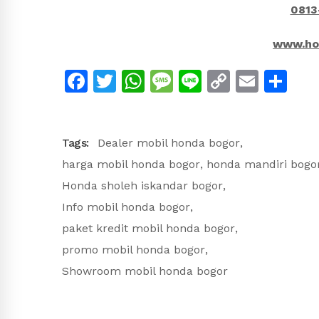
0813
www.ho
Facebook
Twitter
WhatsApp
Message
Line
Copy
Emai
Sh
Link
Tags:
Dealer mobil honda bogor
,
harga mobil honda bogor
,
honda mandiri bogo
Honda sholeh iskandar bogor
,
Info mobil honda bogor
,
paket kredit mobil honda bogor
,
promo mobil honda bogor
,
Showroom mobil honda bogor