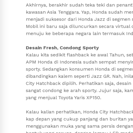
Akhirnya, berakhir sudah teka teki dan penant
kawasan Asia Tenggara. Yap, Honda sudah me
menjadi suksesor dari Honda Jazz di segmen 
Mobil ini baru saja diluncurkan secara virtua
menuju ke beberapa negara lain termasuk Indon
Desain Fresh, Condong Sporty
Kalau kita sedikit flashback ke awal Tahun, 
APM Honda di Indonesia sudah sempat meny
sporty. Sedangkan konsumen Honda di segmen 
dibandingkan kalem seperti Jazz GR. Nah, i
City Hatchback dipilih. Perhatikan saja, desai
sangat condong ke arah sporty. Jujur saja, ka
yang menjual Toyota Yaris XP150.
Kalau kalian perhatikan, Honda City Hatchback
kap depan yang cukup panjang dan buritan yan
menggunakan muka yang sama persis dengan