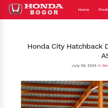
Home
Prod
Honda City Hatchback Di
A
July 09, 2024
in
Be