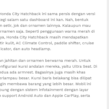
 Honda City Hatchback ini sama persis dengan versi
tegi salam satu dashboard ini kan. Nah, bentuk
n setir, jok dan ornamen lainnya. Kalaupun mau
 ornamen saja. Seperti penggunaan warna merah di
isanya, Honda City Hatchback masih mendapatkan
ir kulit, AC Climate Control, paddle shifter, cruise
icator, dan auto headlamp.
ngan jahitan dan ornamen berwarna merah. Untuk
igurasi kursi andalan mereka, yaitu Ultra Seat. Di
kedua ada armrest. Bagasinya juga masih khas
rlampau besar. Kursi baris belakang bisa dilipat
ingin membawa barang yang lebih besar. Mobil ini
ubung dengan sistem infotainment dengan layar
ah support Android Auto dan Apple CarPlay, serta