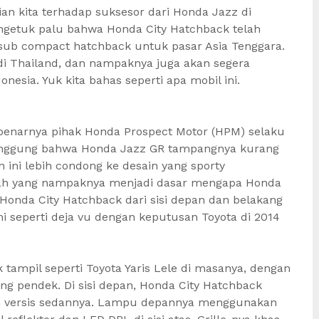
ian kita terhadap suksesor dari Honda Jazz di
ngetuk palu bahwa Honda City Hatchback telah
sub compact hatchback untuk pasar Asia Tenggara.
l di Thailand, dan nampaknya juga akan segera
esia. Yuk kita bahas seperti apa mobil ini.
sebenarnya pihak Honda Prospect Motor (HPM) selaku
inggung bahwa Honda Jazz GR tampangnya kurang
ini lebih condong ke desain yang sporty
nilah yang nampaknya menjadi dasar mengapa Honda
n Honda City Hatchback dari sisi depan dan belakang
mi seperti deja vu dengan keputusan Toyota di 2014
 tampil seperti Toyota Yaris Lele di masanya, dengan
g pendek. Di sisi depan, Honda City Hatchback
 versis sedannya. Lampu depannya menggunakan