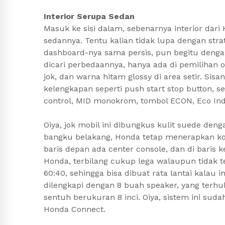
Interior Serupa Sedan
Masuk ke sisi dalam, sebenarnya interior dari
sedannya. Tentu kalian tidak lupa dengan stra
dashboard-nya sama persis, pun begitu denga
dicari perbedaannya, hanya ada di pemilihan
jok, dan warna hitam glossy di area setir. S
kelengkapan seperti push start stop button, set
control, MID monokrom, tombol ECON, Eco Ind
Oiya, jok mobil ini dibungkus kulit suede de
bangku belakang, Honda tetap menerapkan konf
baris depan ada center console, dan di baris 
Honda, terbilang cukup lega walaupun tidak te
60:40, sehingga bisa dibuat rata lantai kalau 
dilengkapi dengan 8 buah speaker, yang terh
sentuh berukuran 8 inci. Oiya, sistem ini sud
Honda Connect.