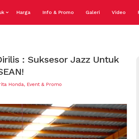
uk
Harga
Info & Promo
Galeri
Video
rilis : Suksesor Jazz Untuk
SEAN!
rita Honda
,
Event & Promo