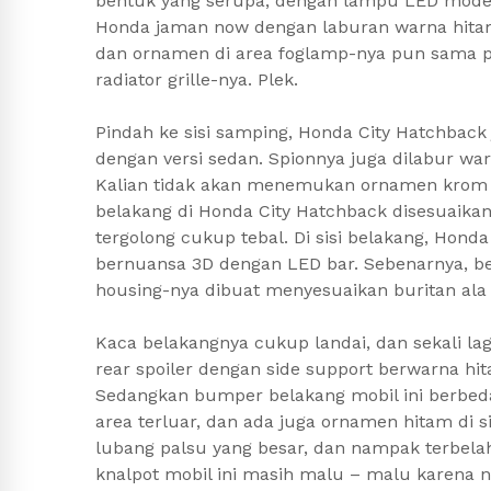
bentuk yang serupa, dengan lampu LED model re
Honda jaman now dengan laburan warna hitam
dan ornamen di area foglamp-nya pun sama pe
radiator grille-nya. Plek.
Pindah ke sisi samping, Honda City Hatchbac
dengan versi sedan. Spionnya juga dilabur wa
Kalian tidak akan menemukan ornamen krom sam
belakang di Honda City Hatchback disesuaikan
tergolong cukup tebal. Di sisi belakang, Ho
bernuansa 3D dengan LED bar. Sebenarnya, b
housing-nya dibuat menyesuaikan buritan ala
Kaca belakangnya cukup landai, dan sekali la
rear spoiler dengan side support berwarna hit
Sedangkan bumper belakang mobil ini berbeda t
area terluar, dan ada juga ornamen hitam di s
lubang palsu yang besar, dan nampak terbelah
knalpot mobil ini masih malu – malu karena 