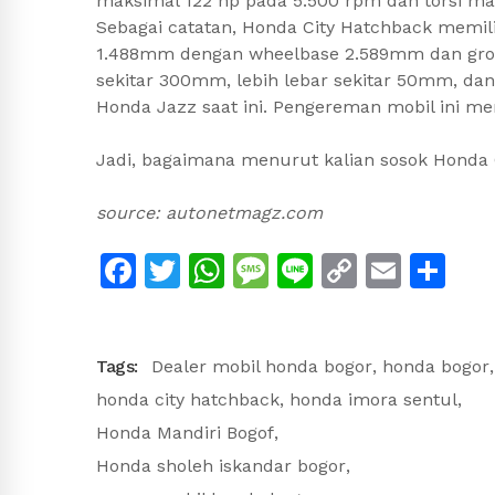
maksimal 122 hp pada 5.500 rpm dan torsi ma
Sebagai catatan, Honda City Hatchback memili
1.488mm dengan wheelbase 2.589mm dan groun
sekitar 300mm, lebih lebar sekitar 50mm, da
Honda Jazz saat ini. Pengereman mobil ini m
Jadi, bagaimana menurut kalian sosok Honda C
source: autonetmagz.com
Facebook
Twitter
WhatsApp
Message
Line
Copy
Emai
Sh
Link
Tags:
Dealer mobil honda bogor
,
honda bogor
,
honda city hatchback
,
honda imora sentul
,
Honda Mandiri Bogof
,
Honda sholeh iskandar bogor
,