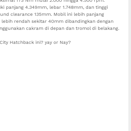
ksimal 173 Nm mulai 2.000 hingga 4.500 rpm.
ki panjang 4.349mm, lebar 1.748mm, dan tinggi
d clearance 135mm. Mobil ini lebih panjang
n lebih rendah sekitar 40mm dibandingkan dengan
enggunakan cakram di depan dan tromol di belakang.
ity Hatchback ini? yay or Nay?
l
are