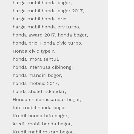
harga mobil honda bogor
,
harga mobil honda bogor 2017
,
harga mobil honda brio
,
harga mobil honda crv turbo
,
honda award 2017
,
honda bogor
,
honda brio
,
Honda civic turbo
,
Honda civic type r
,
honda imora sentul
,
honda internusa cibinong
,
honda mandiri bogor
,
honda mobilio 2017
,
honda sholeh iskandar
,
Honda sholeh iskandar bogor
,
Honda Perkenalkan New Honda
Tahuka
Info mobil honda bogor
,
City, dengan Tampilan Lebih
All Ne
Kredit honda brio bogor
,
Stylish dan Teknologi
July 09,
kredit mobil honda bogor
,
Keselamatan Honda SENSING
Berita H
Kredit mobil murah bogor
,