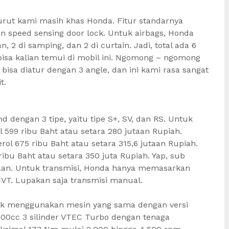
urut kami masih khas Honda. Fitur standarnya
an speed sensing door lock. Untuk airbags, Honda
, 2 di samping, dan 2 di curtain. Jadi, total ada 6
bisa kalian temui di mobil ini. Ngomong – ngomong
isa diatur dengan 3 angle, dan ini kami rasa sangat
t.
d dengan 3 tipe, yaitu tipe S+, SV, dan RS. Untuk
l 599 ribu Baht atau setara 280 jutaan Rupiah.
rol 675 ribu Baht atau setara 315,6 jutaan Rupiah.
 ribu Baht atau setara 350 juta Rupiah. Yap, sub
aan. Untuk transmisi, Honda hanya memasarkan
CVT. Lupakan saja transmisi manual.
ck menggunakan mesin yang sama dengan versi
000cc 3 silinder VTEC Turbo dengan tenaga