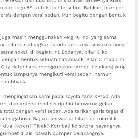
flektor dan LED DRL di sisi atas. Grille-nya khas
 dan logo RS untuk tipe tersebut. Bahkan, bumper
rsis dengan versi sedan. Pun begitu dengan bentuk
k juga masih menggunakan velg 16 inci yang sama
rna hitam, sedangkan handle pintunya sewarna body.
a sekali di bagian ini. Bedanya, pilar C ke
 dengan bentuk sebuah hatchback. Pilar C mobil ini
nda City Hatchback menggunakan lampu belakang yang
entuk lampunya mengikuti versi sedan, namun
 hatchback.
gi mengingatkan kami pada Toyota Yaris XP150. Ada
am, dan antena model sirip hiu berwarna gelap.
otal dengan versi sedan. Ada tarikan garis tegas di
isi tengahnya. Bagian berwarna hitam ini memiliki
 dua. Keren? Tidak? Kembali ke selera, sayangnya
ngumpet di sisi bawah bumper belakangnya.