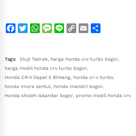
Facebook
Twitter
WhatsApp
Message
Line
Copy
Email
Share
Link
Tags:
Diuji Tabrak
,
harga honda crv turbo bogor
,
harga mobil honda crv turbo bogor
,
Honda CR-V Dapat 5 Bintang
,
honda cr-v turbo
,
honda imora sentul
,
honda mandiri bogor
,
Honda sholeh iskandar bogor
,
promo mobil honda crv