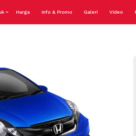
uk
Harga
Info & Promo
Galeri
Video