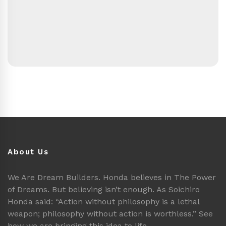
About Us
We Are Dream Builders. Honda believes in The Power
of Dreams. But believing isn’t enough. As Soichiro
Honda said: “Action without philosophy is a lethal
weapon; philosophy without action is worthless.” See
how we are bringing this idea to life.