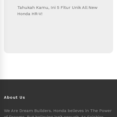
Tahukah Kamu, Ini 5 Fitur Unik All New
Honda HR-V!
About Us
We Are Dream Builders. Honda believes in The Power
of Dreams. But believing isn’t enough. As Soichiro