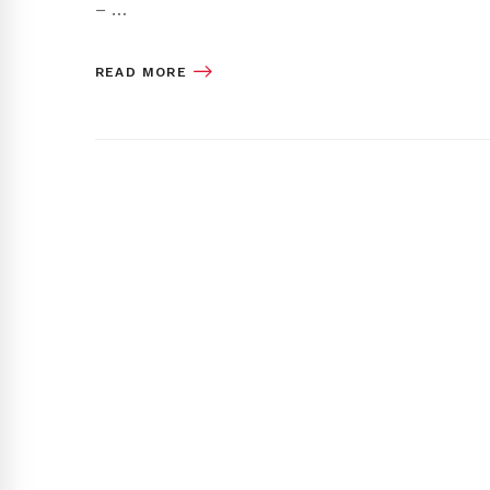
– …
READ MORE