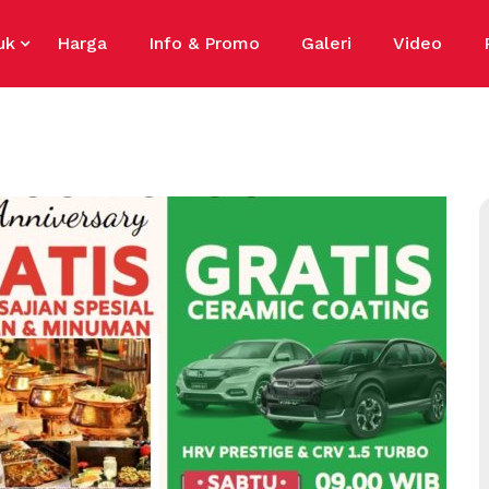
uk
Harga
Info & Promo
Galeri
Video